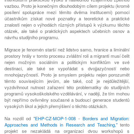
vazbou. Proto je konečným dlouhodobým cílem projektu (kromě
posílení spolupráce mezi těmito dvěma institucemi) pomoci
účastníkům získat nové poznatky a teoretické a praktické
znalosti nejen o výhodách různých přístupů k výzkumu těchto
otázek, ale také o praktických aspektech učebních osnov a
návrhu studijního programu.
Migrace je fenomén starší než lidstvo samo, hranice a liminální
prostory hrály v tomto procesu zvláštní roli a migranti musí čelit
nejen možným sociálním a politickým konfliktům ve své
destinaci, ale také se vypořádat s dvojjazyčností nebo
mnohojazyčností. Proto je smyslem projektu nejen porozumět
těmto souvisejícím jevům, ale také, což je nejdůležitější,
vyzdvihnout nutnost zařazení této problematiky do studijních
programů vysokoškolského vzdělávání, v naději, že tím mohou
být nepřímo ovlivněny současné a budoucí generace studentů
vysokých škol a jejich přemýšlení o těchto otázkách.
Na rozdíl od
"EHP-CZ-MOP-1-008 - Borders and Migration:
Approaches and Methods in Research and Teaching,"
tento
projekt se nezakládá na organizaci dvou workshopů s