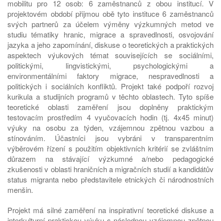
mobilitu pro 12 osob: 6 zaměstnanců z obou institucí. V
projektovém období přijmou obě tyto instituce 6 zaměstnanců
svých partnerů za účelem výměny výzkumných metod ve
studiu tématiky hranic, migrace a spravedlnosti, osvojování
jazyka a jeho zapomínání, diskuse o teoretických a praktických
aspektech výukových témat souvisejících se sociálními,
politickými, lingvistickými, psychologickými a
environmentálními faktory migrace, nespravedlnosti a
politických i sociálních konfliktů. Projekt také podpoří rozvoj
kurikula a studijních programů v těchto oblastech. Tyto spíše
teoretické oblasti zaměření jsou doplněny praktickým
testovacím prostředím 4 vyučovacích hodin (tj. 4x45 minut)
výuky na osobu za týden, vzájemnou zpětnou vazbou a
stínováním. Účastníci jsou vybráni v transparentním
výběrovém řízení s použitím objektivních kritérií se zvláštním
důrazem na stávající výzkumné a/nebo pedagogické
zkušenosti v oblasti hraničních a migračních studií a kandidátův
status migranta nebo představitele etnických či národnostních
menšin.
Projekt má silné zaměření na inspirativní teoretické diskuse a
interkulturní praktickou výuku s následnou vzájemnou zpětnou