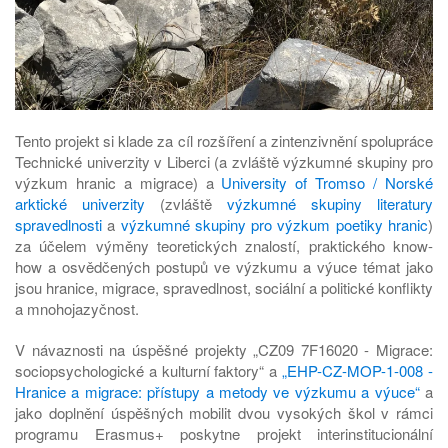
Tento projekt si klade za cíl rozšíření a zintenzivnění spolupráce
Technické univerzity v Liberci (a zvláště výzkumné skupiny pro
výzkum hranic a migrace) a
University of Tromso / Norské
arktické univerzity
(zvláště
výzkumné skupiny literatury
spravedlnosti
a
výzkumné skupiny pro výzkum poetiky hranic
)
za účelem výměny teoretických znalostí, praktického know-
how a osvědčených postupů ve výzkumu a výuce témat jako
jsou hranice, migrace, spravedlnost, sociální a politické konflikty
a mnohojazyčnost.
V návaznosti na úspěšné projekty „CZ09 7F16020 - Migrace:
sociopsychologické a kulturní faktory“ a
„EHP-CZ-MOP-1-008 -
Hranice a migrace: přístupy a metody ve výzkumu a výuce“
a
jako doplnění úspěšných mobilit dvou vysokých škol v rámci
programu Erasmus+ poskytne projekt interinstitucionální